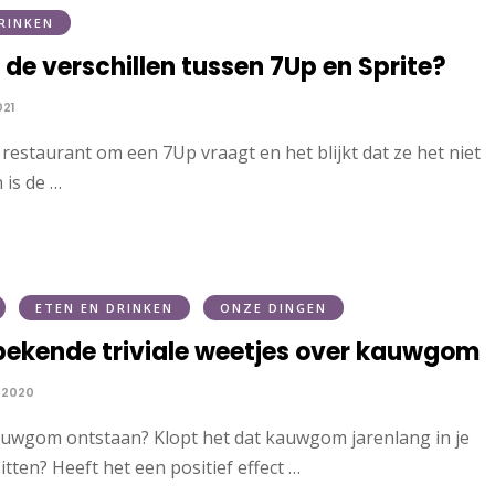
RINKEN
 de verschillen tussen 7Up en Sprite?
021
n restaurant om een 7Up vraagt en het blijkt dat ze het niet
 is de …
ETEN EN DRINKEN
ONZE DINGEN
bekende triviale weetjes over kauwgom
 2020
auwgom ontstaan? Klopt het dat kauwgom jarenlang in je
zitten? Heeft het een positief effect …