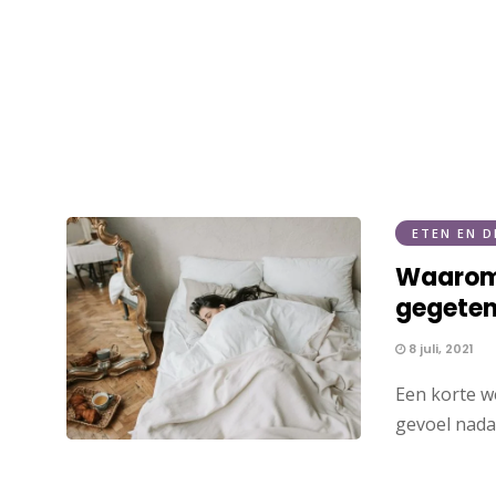
ETEN EN D
Waarom 
gegete
8 juli, 2021
Een korte we
gevoel nad