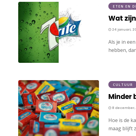
ETEN EN D
Wat zijn
24 januari, 2
Als je in ee
hebben, dan
CULTUUR
Minder 
8 december,
Hoe is de k
maag blijft 