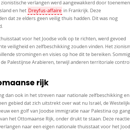
Dit zionistische verlangen werd aangewakkerd door toeneme
sland en het
Dreyfus-affaire
in Frankrijk. Deze
en dat ze elders geen veilig thuis hadden. Dit was nog
d.
thuisstaat voor het Joodse volk op te richten, werd gevoed
chte veiligheid en zelfbeschikking zouden vinden. Het zionis
hillende stromingen en visies op hoe dit te bereiken. Sommi
e Palestijnse Arabieren, terwijl anderen territoriale contro
tomaanse rijk
rong dan ook in het streven naar nationale zelfbeschikking en
 een gebied dat zich uitstrekt over wat nu Israël, de Westelijk
eeuw een golf van Joodse immigratie naar Palestina op gan
van het Ottomaanse Rijk, onder drukt te staan. Deze reactie
 verlangen naar een eigen nationale thuisstaat voor het Joo