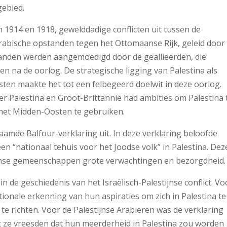
gebied.
n 1914 en 1918, gewelddadige conflicten uit tussen de
Arabische opstanden tegen het Ottomaanse Rijk, geleid door
tanden werden aangemoedigd door de geallieerden, die
n na de oorlog. De strategische ligging van Palestina als
en maakte het tot een felbegeerd doelwit in deze oorlog.
er Palestina en Groot-Brittannië had ambities om Palestina 
 het Midden-Oosten te gebruiken.
naamde Balfour-verklaring uit. In deze verklaring beloofde
en “nationaal tehuis voor het Joodse volk” in Palestina. Dez
tijnse gemeenschappen grote verwachtingen en bezorgdheid.
in de geschiedenis van het Israëlisch-Palestijnse conflict. Vo
onale erkenning van hun aspiraties om zich in Palestina te
 te richten. Voor de Palestijnse Arabieren was de verklaring
 ze vreesden dat hun meerderheid in Palestina zou worden