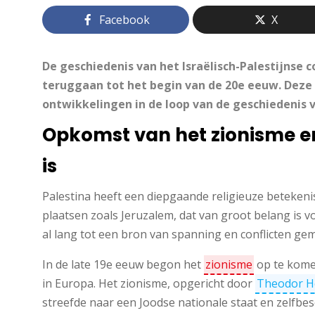
Facebook
X
De geschiedenis van het Israëlisch-Palestijnse c
teruggaan tot het begin van de 20e eeuw. Deze 
ontwikkelingen in de loop van de geschiedenis v
Opkomst van het zionisme e
is
Palestina heeft een diepgaande religieuze betekenis
plaatsen zoals Jeruzalem, dat van groot belang is vo
al lang tot een bron van spanning en conflicten ge
In de late 19e eeuw begon het
zionisme
op te kome
in Europa. Het zionisme, opgericht door
Theodor H
streefde naar een Joodse nationale staat en zelfbes