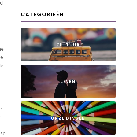
nd
CATEGORIEËN
CULTUUR
me
ge
le
LEVEN
e
g
ONZE DINGEN
dse