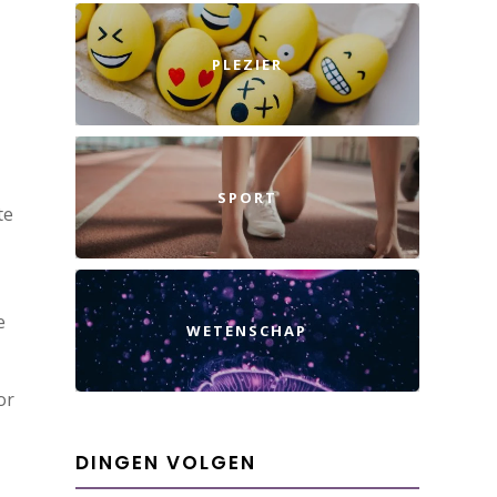
PLEZIER
SPORT
te
e
WETENSCHAP
or
DINGEN VOLGEN