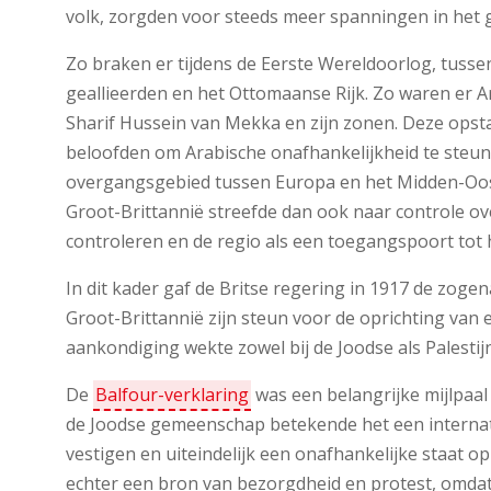
volk, zorgden voor steeds meer spanningen in het 
Zo braken er tijdens de Eerste Wereldoorlog, tusse
geallieerden en het Ottomaanse Rijk. Zo waren er 
Sharif Hussein van Mekka en zijn zonen. Deze ops
beloofden om Arabische onafhankelijkheid te steune
overgangsgebied tussen Europa en het Midden-Oost
Groot-Brittannië streefde dan ook naar controle ov
controleren en de regio als een toegangspoort tot
In dit kader gaf de Britse regering in 1917 de zoge
Groot-Brittannië zijn steun voor de oprichting van e
aankondiging wekte zowel bij de Joodse als Pales
De
Balfour-verklaring
was een belangrijke mijlpaal 
de Joodse gemeenschap betekende het een internati
vestigen en uiteindelijk een onafhankelijke staat op
echter een bron van bezorgdheid en protest, omdat