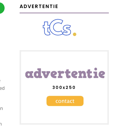
ADVERTENTIE
e
ied
en
n